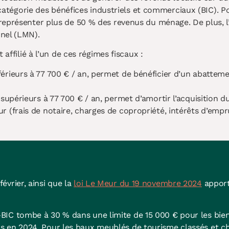
a catégorie des bénéfices industriels et commerciaux (BIC). P
eprésenter plus de 50 % des revenus du ménage. De plus, l’i
nel (LMN).
affilié à l’un de ces régimes fiscaux :
férieurs à 77 700 € / an, permet de bénéficier d’un abattemen
supérieurs à 77 700 € / an, permet d’amortir l’acquisition du
r (frais de notaire, charges de copropriété, intérêts d’empr
février, ainsi que la
loi Le Meur du 19 novembre 2024
apporte
-BIC tombe à 30 % dans une limite de 15 000 € pour les bie
os en 2024. Pour les baux meublés de tourisme classés et c