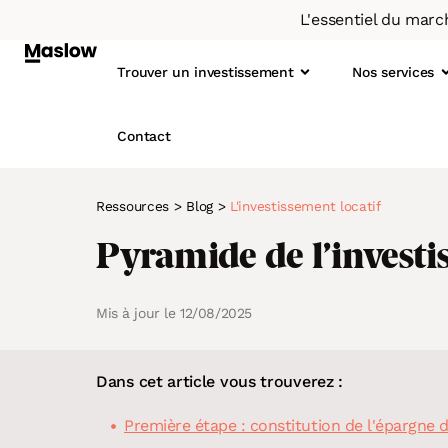
L'essentiel du marc
Trouver un investissement
Nos services
Contact
Ressources
>
Blog
>
L'investissement locatif
Qu
1.
Pyramide de l’investi
Not
2
L’o
3
Mis à jour le 12/08/2025
4
À LA UNE
LE SCORE MASLOW
Immobilier : le taux de rotation
Un concept basé sur la data
5
Dans cet article vous trouverez :
locative diminue depuis 2019
6
Première étape : constitution de l'épargne 