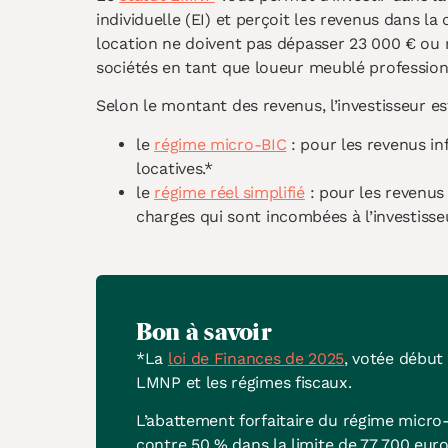
individuelle (EI) et perçoit les revenus dans l
location ne doivent pas dépasser 23 000 € ou r
sociétés en tant que loueur meublé profession
Selon le montant des revenus, l’investisseur est 
le
régime micro-BIC
: pour les revenus in
locatives.*
le
régime réel simplifié
: pour les revenus 
charges qui sont incombées à l’investisseu
Bon à savoir
*La
loi de Finances de 2025
, votée début 
LMNP et les régimes fiscaux.
L’abattement forfaitaire du régime micro
contre
50 % dans la limite de 77 700 eur