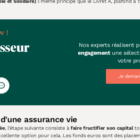
e et Solidaire) :
même principe que le Livret A, plafond à 
w !
sseur
Nos experts réalisent 
engagement
une sélecti
votre pro
Je deman
 d'une assurance vie
ée
, l’étape suivante consiste à
faire fructifier son capital
to
cellente option pour cela. Les fonds euros sont des placem