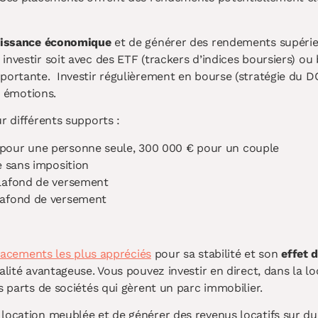
oissance économique
et de générer des rendements supérieu
nvestir soit avec des ETF (trackers d’indices boursiers) ou 
portante. Investir régulièrement en bourse (stratégie du DC
x émotions.
r différents supports :
€ pour une personne seule, 300 000 € pour un couple
re sans imposition
 plafond de versement
plafond de versement
lacements les plus appréciés
pour sa stabilité et son
effet d
alité avantageuse. Vous pouvez investir en direct, dans la l
s parts de sociétés qui gèrent un parc immobilier.
 location meublée et de générer des revenus locatifs sur du 