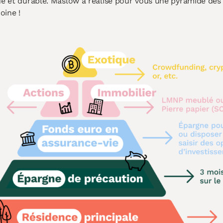
de et durable. Maslow a réalisé pour vous une pyramide des 
oine !