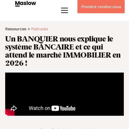
Prendre rendez-vous
Instagram
Linkedin-in
Tiktok
Youtube
Whatsapp
Ressources
>
Podcasts
Un BANQUIER nous explique le
système BANCAIRE et ce qui
attend le marché IMMOBILIER en
2026 !