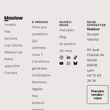
À PROPOS
SUIVEZ-
NOUS
Investir
NOUS
CONTACTER
Foire aux
Maslow
Podcasts
Nos
questions
Groupe
Blog
services
Valority
Qui
Ils parlent
Cas clients
sommes-
94 quai
de nous
Ressources
nous ?
Charles de
Notre
Gaulle
Conditions
69006
approche
générales
Lyon
Contact
d'utilisation
09 70 83
38 34
Mentions
légales
Prendre
rendez-
Nos
vous
auteurs
experts