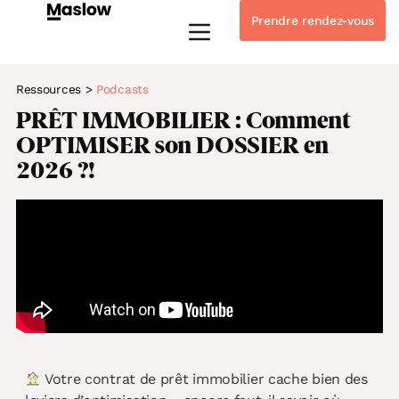
Prendre rendez-vous
Instagram
Linkedin-in
Tiktok
Youtube
Whatsapp
Ressources
>
Podcasts
PRÊT IMMOBILIER : Comment
OPTIMISER son DOSSIER en
2026 ?!
Votre contrat de prêt immobilier cache bien des