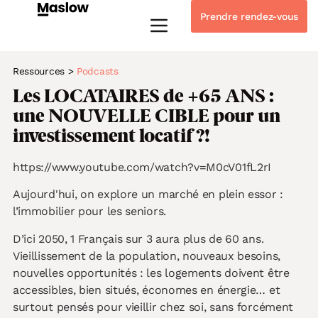
Prendre rendez-vous
Instagram
Linkedin-in
Tiktok
Youtube
Whatsapp
Ressources
>
Podcasts
Les LOCATAIRES de +65 ANS :
une NOUVELLE CIBLE pour un
investissement locatif ?!
https://www.youtube.com/watch?v=M0cV01fL2rI
Aujourd'hui, on explore un marché en plein essor :
l’immobilier pour les seniors.
D’ici 2050, 1 Français sur 3 aura plus de 60 ans.
Vieillissement de la population, nouveaux besoins,
nouvelles opportunités : les logements doivent être
accessibles, bien situés, économes en énergie… et
surtout pensés pour vieillir chez soi, sans forcément