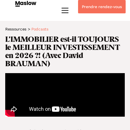
Prendre rendez-vous
Instagram
Linkedin-in
Tiktok
Youtube
Whatsapp
Ressources
>
Podcasts
L’IMMOBILIER est-il TOUJOURS
le MEILLEUR INVESTISSEMENT
en 2026 ?! (Avec David
BRAUMAN)