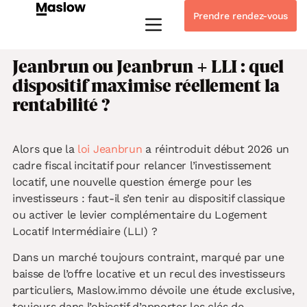
Prendre rendez-vous
Instagram
Linkedin-in
Tiktok
Youtube
Whatsapp
Jeanbrun ou Jeanbrun + LLI : quel
dispositif maximise réellement la
rentabilité ?
Alors que la
loi Jeanbrun
a réintroduit début 2026 un
cadre fiscal incitatif pour relancer l’investissement
locatif, une nouvelle question émerge pour les
investisseurs : faut-il s’en tenir au dispositif classique
ou activer le levier complémentaire du Logement
Locatif Intermédiaire (LLI) ?
Dans un marché toujours contraint, marqué par une
baisse de l’offre locative et un recul des investisseurs
particuliers, Maslow.immo dévoile une étude exclusive,
toujours dans l’objectif d’apporter les clés de