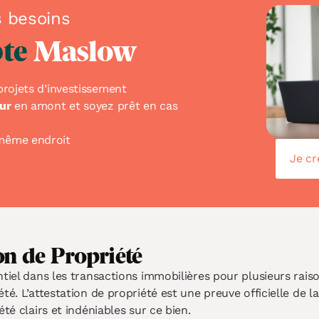
s besoins
te
Maslow
rojets d’investissement
ur
en amont et soyez prêt en cas
même endroit
Je c
on de Propriété
tiel dans les transactions immobilières pour plusieurs rais
té. L’attestation de propriété est une preuve officielle de l
té clairs et indéniables sur ce bien.