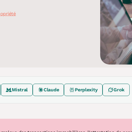
ropriété
Mistral
Claude
Perplexity
Grok