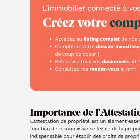
L’immobilier connecté à vo
Créez votre
comp
Accédez au
listing complet
de nos p
Complétez votre
dossier investisse
de coup de coeur !
Retrouvez tous vos
documents
au 
Consultez vos
rendez-vous
à venir
Importance de l'Attestati
L’attestation de propriété est un élément essen
fonction de reconnaissance légale de la proprié
indispensable pour établir des droits de proprié