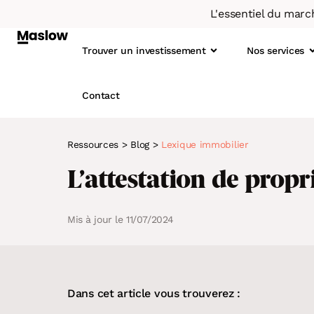
L'essentiel du marc
Trouver un investissement
Nos services
Contact
Ressources
>
Blog
>
Lexique immobilier
Qu
1.
L’attestation de propr
Not
2
L’o
3
Mis à jour le 11/07/2024
4
À LA UNE
LE SCORE MASLOW
Immobilier : le taux de rotation
Un concept basé sur la data
5
locative diminue depuis 2019
6
Dans cet article vous trouverez :