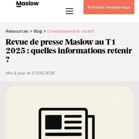
Prendre rendez-vous
Instagram
Linkedin-in
Tiktok
Youtube
Whatsapp
Ressources
>
Blog
>
L'investissement locatif
Revue de presse Maslow au T1
2025 : quelles informations retenir
?
Mis à jour le 07/05/2025