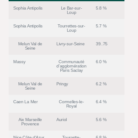
Sophia Antipolis
Le Bar-sur-
5.8 %
Loup
Sophia Antipolis
Tourrettes-sur-
5.7 %
Loup
Melun Val de
Livry-sur-Seine
39..75
Seine
Massy
Communauté
6.0 %
d’agglomération
Paris Saclay
Melun Val de
Pringy
6.2 %
Seine
Caen La Mer
Cormelles-le-
6.4 %
Royal
Aix Marseille
Auriol
5.6 %
Provence
Nice Côte d'Azur
Tourrette-
6.8 %