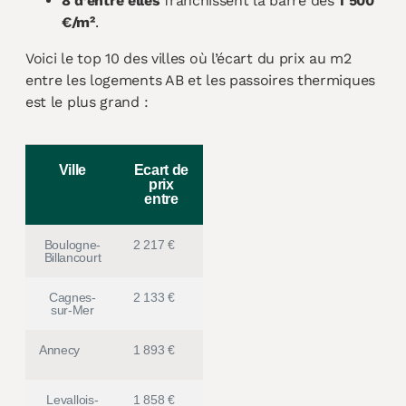
8 d’entre elles
franchissent la barre des
1 500
€/m²
.
Voici le top 10 des villes où l’écart du prix au m2
entre les logements AB et les passoires thermiques
est le plus grand :
Ville
Ecart de
prix
entre
Boulogne-
2 217 €
Billancourt
Cagnes-
2 133 €
sur-Mer
Annecy
1 893 €
Levallois-
1 858 €