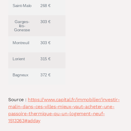
Saint-Malo
268 €
Garges-
303 €
lès-
Gonesse
Montreuil
303 €
Lorient
315 €
Bagneux
372 €
Source :
https://www.capital.fr/immobilier/investir-
malin-dans-ces-villes-mieux-vaut-acheter-une-
passoire-thermique-qu-un-logement-neuf-
1513263#adday