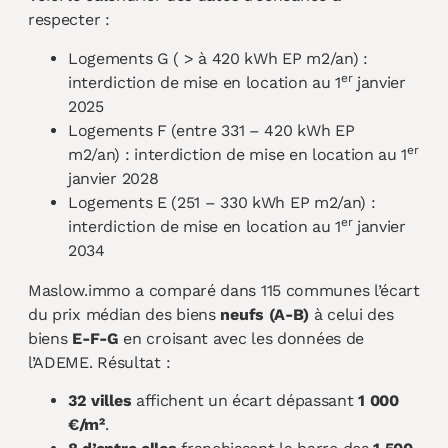
respecter :
Logements G ( > à 420 kWh EP m2/an) :
er
interdiction de mise en location au 1
janvier
2025
Logements F (entre 331 – 420 kWh EP
er
m2/an) : interdiction de mise en location au 1
janvier 2028
Logements E (251 – 330 kWh EP m2/an) :
er
interdiction de mise en location au 1
janvier
2034
Maslow.immo a comparé dans 115 communes l’écart
du prix médian des biens
neufs (A-B)
à celui des
biens
E-F-G
en croisant avec les données de
l’ADEME. Résultat :
32 villes
affichent un écart dépassant
1 000
€/m²
.