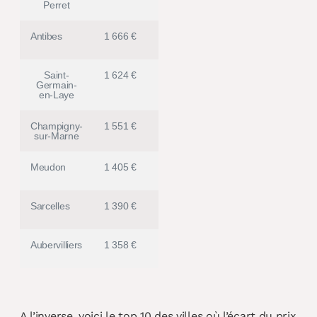
Perret
Antibes
1 666 €
Saint-
1 624 €
Germain-
en-Laye
Champigny-
1 551 €
sur-Marne
Meudon
1 405 €
Sarcelles
1 390 €
Aubervilliers
1 358 €
A l’inverse, voici le top 10 des villes où l’écart du prix