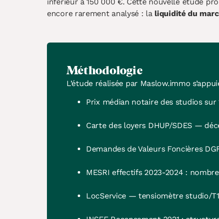
inférieur à 150 000 €. Cette nouvelle étude pr
encore rarement analysé : la
liquidité du marc
Méthodologie
L’étude réalisée par Maslow.immo s’appuie
Prix médian notaire des studios sur 
Carte des loyers DHUP/SDES — déce
Demandes de Valeurs Foncières DGFiP
MESRI effectifs 2023-2024 : nombr
LocService — tensiomètre studio/T1