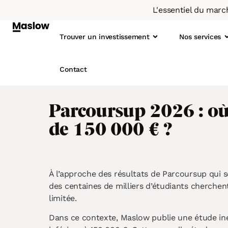
L'essentiel du marc
Trouver un investissement
Nos services
Contact
Parcoursup 2026 : où
de 150 000 € ?
Qu
1.
Not
2
L’o
3
4
À LA UNE
LE SCORE MASLOW
À l’approche des résultats de Parcoursup qui s
Immobilier : le taux de rotation
Un concept basé sur la data
des centaines de milliers d’étudiants cherchen
5
locative diminue depuis 2019
limitée.
6
Dans ce contexte, Maslow publie une étude inéd