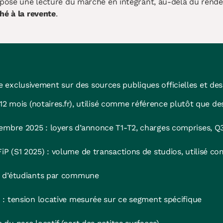
opose une lecture du marché en intégrant, au-delà du rendem
hé à la revente
.
 exclusivement sur des sources publiques officielles et des
12 mois (notaires.fr), utilisé comme référence plutôt que d
mbre 2025 : loyers d’annonce T1-T2, charges comprises, Q
 (S1 2025) : volume de transactions de studios, utilisé com
e d’étudiants par commune
 : tension locative mesurée sur ce segment spécifique