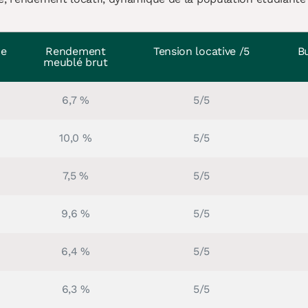
ne
Rendement
Tension locative /5
B
meublé brut
6,7 %
5/5
10,0 %
5/5
7,5 %
5/5
9,6 %
5/5
6,4 %
5/5
6,3 %
5/5