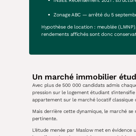
INSEE Recensement 2021 : structure 
Zonage ABC — arrêté du 5 septembre 
Hypothèse de location : meublée (LMNP),
rendements affichés sont donc conservat
Un marché immobilier étudia
Avec plus de 500 000 candidats admis chaque
pression sur le logement étudiant s’intensifie
appartement sur le marché locatif classique 
Mais derrière cette dynamique, le marché se r
pertinente.
L’étude menée par Maslow met en évidence un