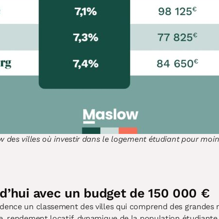
des villes où investir dans le logement étudiant pour moi
urd’hui avec un budget de 150 000 €
idence un classement des villes qui comprend des grandes mé
e, rendement locatif, dynamique de la population étudiante e