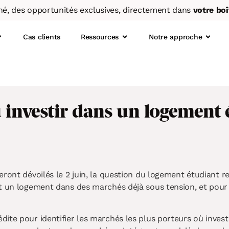
hé, des opportunités exclusives, directement dans
votre boî
Cas clients
Ressources
Notre approche
 investir dans un logement
i sommes-nous ?
 Définir mon profil investisseur
Foire aux questions
Blog
re équipe
. Choisir et réserver mon bien
Ils parlent de nous
Publications
ffre Maslow
. Financer mon investissement
Podcasts
. Suivre la livraison de mon bien
DERNIER PODCAST
eront dévoilés le 2 juin, la question du logement étudiant r
LMNP, SCI, crédit, fiscalité : on
t un logement dans des marchés déjà sous tension, et pour l
. Percevoir mes loyers
répond à toutes vos questions
. Piloter mon investissement
immobilières !
ite pour identifier les marchés les plus porteurs où inves