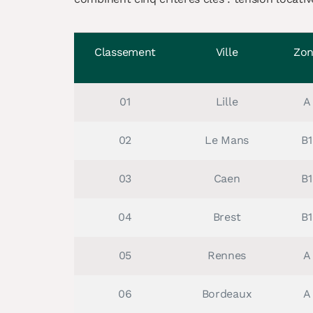
Classement
Ville
Zo
01
Lille
A
02
Le Mans
B1
03
Caen
B1
04
Brest
B1
05
Rennes
A
06
Bordeaux
A