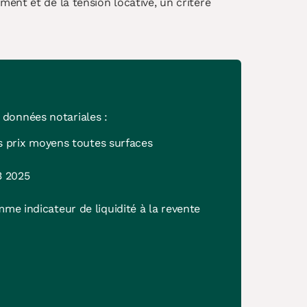
ent et de la tension locative, un critère
 données notariales :
es prix moyens toutes surfaces
3 2025
me indicateur de liquidité à la revente