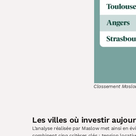
Classement Maslow 
Les villes où investir aujo
L’analyse réalisée par Maslow met ainsi en év
combinent cinq critères clés : tension locativ